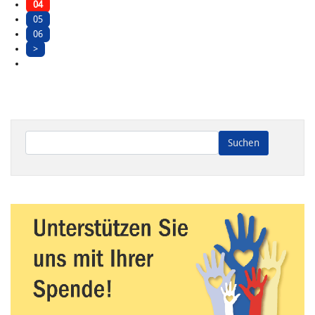
04
05
06
>
Wenn die Ergebnisse der automatischen Vervollständigung ve