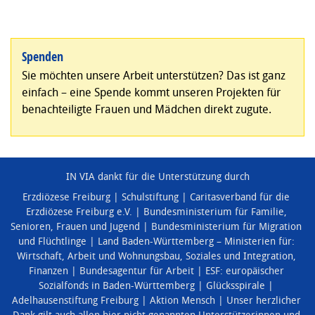
Spenden
Sie möchten unsere Arbeit unterstützen? Das ist ganz
einfach – eine Spende kommt unseren Projekten für
benachteiligte Frauen und Mädchen direkt zugute.
IN VIA dankt für die Unterstützung durch
Erzdiözese Freiburg
Schulstiftung
Caritasverband für die
Erzdiözese Freiburg e.V.
Bundesministerium für Familie,
Senioren, Frauen und Jugend
Bundesministerium für Migration
und Flüchtlinge
Land Baden-Württemberg – Ministerien für:
Wirtschaft, Arbeit und Wohnungsbau
,
Soziales und Integration
,
Finanzen
Bundesagentur für Arbeit
ESF: europäischer
Sozialfonds in Baden-Württemberg
Glücksspirale
Adelhausenstiftung Freiburg
Aktion Mensch
Unser herzlicher