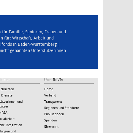
für Familie, Senioren, Frauen und
n für:
Wirtschaft, Arbeit und
ialfonds in Baden-Württemberg
r nicht genannten Unterstützerinnen
.
ichten
Über IN VIA
achrichten
Home
e Dienste
Verband
tützerinnen und
Transparenz
tützer
Regionen und Standorte
N VIA
Publikationen
ozialarbeit
Spenden
iche Integration
Ehrenamt
ldungen und