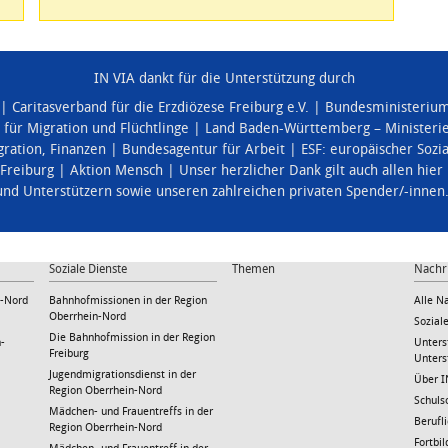
IN VIA dankt für die Unterstützung durch
Caritasverband für die Erzdiözese Freiburg e.V.
Bundesministerium 
für Migration und Flüchtlinge
Land Baden-Württemberg – Ministerie
gration
,
Finanzen
Bundesagentur für Arbeit
ESF: europäischer Soz
 Freiburg
Aktion Mensch
Unser herzlicher Dank gilt auch allen hie
und Unterstützern sowie unseren zahlreichen privaten Spender/-innen
Soziale Dienste
Themen
Nachr
n-Nord
Bahnhofmissionen in der Region
Alle N
Oberrhein-Nord
Sozial
Die Bahnhofmission in der Region
-
Unters
Freiburg
Unters
Jugendmigrationsdienst in der
Über I
Region Oberrhein-Nord
Schuls
Mädchen- und Frauentreffs in der
Berufl
Region Oberrhein-Nord
Fortbi