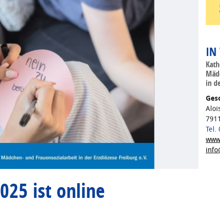
IN
Kath
Mädc
in d
Gesc
Aloi
7911
Tel.
www.
info
025 ist online