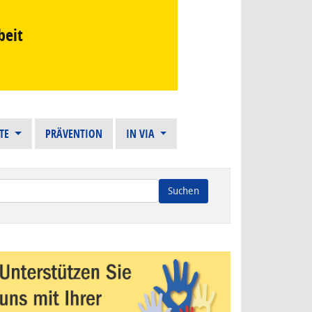
beit
STE
PRÄVENTION
IN VIA
n die Ergebnisse der automatischen Vervollständigung verfügba