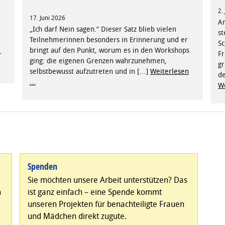
2.
17. Juni 2026
An
„Ich darf Nein sagen.“ Dieser Satz blieb vielen
st
Teilnehmerinnen besonders in Erinnerung und er
Sc
bringt auf den Punkt, worum es in den Workshops
Fr
r
ging: die eigenen Grenzen wahrzunehmen,
gr
selbstbewusst aufzutreten und in […]
Weiterlesen
de
...
We
Spenden
Sie möchten unsere Arbeit unterstützen? Das
n
ist ganz einfach – eine Spende kommt
unseren Projekten für benachteiligte Frauen
und Mädchen direkt zugute.