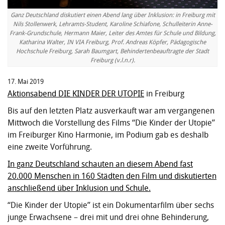
Ganz Deutschland diskutiert einen Abend lang über Inklusion: in Freiburg mit
Nils Stollenwerk, Lehramts-Student, Karoline Schiafone, Schulleiterin Anne-
Frank-Grundschule, Hermann Maier, Leiter des Amtes für Schule und Bildung,
Katharina Walter, IN VIA Freiburg, Prof. Andreas Köpfer, Pädagogische
Hochschule Freiburg, Sarah Baumgart, Behindertenbeauftragte der Stadt
Freiburg (v.l.n.r).
17. Mai 2019
Aktionsabend DIE KINDER DER UTOPIE
in Freiburg
Bis auf den letzten Platz ausverkauft war am vergangenen
Mittwoch die Vorstellung des Films “Die Kinder der Utopie”
im Freiburger Kino Harmonie, im Podium gab es deshalb
eine zweite Vorführung.
In ganz Deutschland schauten an diesem Abend fast
20.000 Menschen in 160 Städten den Film und diskutierten
anschließend über Inklusion und Schule.
“Die Kinder der Utopie” ist ein Dokumentarfilm über sechs
junge Erwachsene – drei mit und drei ohne Behinderung,