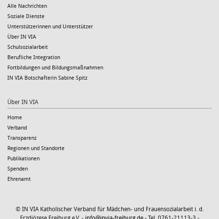
Alle Nachrichten
Soziale Dienste
Unterstützerinnen und Unterstützer
Über IN VIA
Schulsozialarbeit
Berufliche Integration
Fortbildungen und Bildungsmaßnahmen
IN VIA Botschafterin Sabine Spitz
Über IN VIA
Home
Verband
Transparenz
Regionen und Standorte
Publikationen
Spenden
Ehrenamt
© IN VIA Katholischer Verband für Mädchen- und Frauensozialarbeit i. d.
Erzdiözese Freiburg e.V. -
info@invia-freiburg.de
- Tel. 0761-21113-3 -