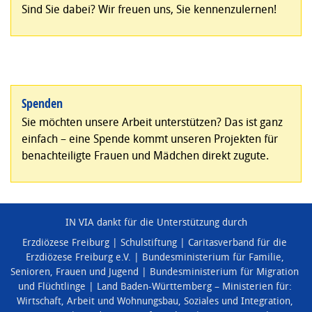
Sind Sie dabei? Wir freuen uns, Sie kennenzulernen!
Spenden
Sie möchten unsere Arbeit unterstützen? Das ist ganz
einfach – eine Spende kommt unseren Projekten für
benachteiligte Frauen und Mädchen direkt zugute.
IN VIA dankt für die Unterstützung durch
Erzdiözese Freiburg
Schulstiftung
Caritasverband für die
Erzdiözese Freiburg e.V.
Bundesministerium für Familie,
Senioren, Frauen und Jugend
Bundesministerium für Migration
und Flüchtlinge
Land Baden-Württemberg – Ministerien für:
Wirtschaft, Arbeit und Wohnungsbau
,
Soziales und Integration
,