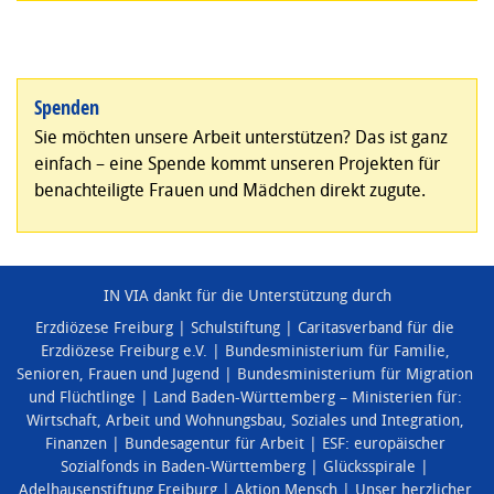
Spenden
Sie möchten unsere Arbeit unterstützen? Das ist ganz
einfach – eine Spende kommt unseren Projekten für
benachteiligte Frauen und Mädchen direkt zugute.
IN VIA dankt für die Unterstützung durch
Erzdiözese Freiburg
Schulstiftung
Caritasverband für die
Erzdiözese Freiburg e.V.
Bundesministerium für Familie,
Senioren, Frauen und Jugend
Bundesministerium für Migration
und Flüchtlinge
Land Baden-Württemberg – Ministerien für:
Wirtschaft, Arbeit und Wohnungsbau
,
Soziales und Integration
,
Finanzen
Bundesagentur für Arbeit
ESF: europäischer
Sozialfonds in Baden-Württemberg
Glücksspirale
Adelhausenstiftung Freiburg
Aktion Mensch
Unser herzlicher