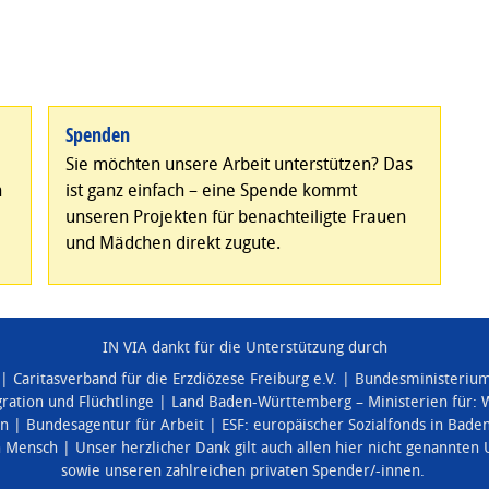
Spenden
Sie möchten unsere Arbeit unterstützen? Das
n
ist ganz einfach – eine Spende kommt
unseren Projekten für benachteiligte Frauen
und Mädchen direkt zugute.
IN VIA dankt für die Unterstützung durch
Caritasverband für die Erzdiözese Freiburg e.V.
Bundesministerium 
ration und Flüchtlinge
Land Baden-Württemberg – Ministerien für:
W
en
Bundesagentur für Arbeit
ESF: europäischer Sozialfonds in Bad
n Mensch
Unser herzlicher Dank gilt auch allen hier nicht genannten
sowie unseren zahlreichen privaten Spender/-innen.