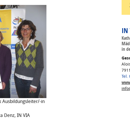
IN
Kath
Mädc
in d
Gesc
Aloi
7911
Tel.
www.
info
k Ausbildungsleiter/-in
a Denz, IN VIA