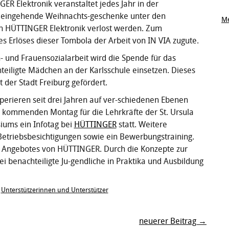
R Elektronik veranstaltet jedes Jahr in der
r eingehende Weihnachts-geschenke unter den
Me
on HÜTTINGER Elektronik verlost werden. Zum
s Erlöses dieser Tombola der Arbeit von IN VIA zugute.
 und Frauensozialarbeit wird die Spende für das
teiligte Mädchen an der Karlsschule einsetzen. Dieses
der Stadt Freiburg gefördert.
erieren seit drei Jahren auf ver-schiedenen Ebenen
am kommenden Montag für die Lehrkräfte der St. Ursula
iums ein Infotag bei
HÜTTINGER
statt. Weitere
 Betriebsbesichtigungen sowie ein Bewerbungstraining.
des Angebotes von HÜTTINGER. Durch die Konzepte zur
i benachteiligte Ju-gendliche in Praktika und Ausbildung
,
Unterstützerinnen und Unterstützer
neuerer Beitrag →