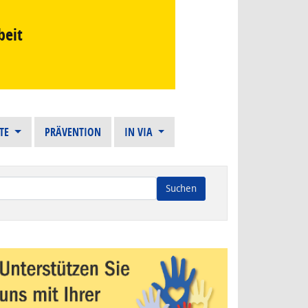
beit
STE
PRÄVENTION
IN VIA
n die Ergebnisse der automatischen Vervollständigung verfügba