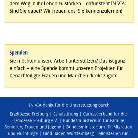
dem Weg in ihr Leben zu stärken – dafür steht IN VIA.
Sind Sie dabei? Wir freuen uns, Sie kennenzulernen!
Spenden
Sie möchten unsere Arbeit unterstützen? Das ist ganz
einfach – eine Spende kommt unseren Projekten für
benachteiligte Frauen und Mädchen direkt zugute.
IN VIA dankt für die Unterstützung durch
Erzdiözese Freiburg
Schulstiftung
Caritasverband für die
Erzdiözese Freiburg e.V.
Bundesministerium für Familie,
Senioren, Frauen und Jugend
Bundesministerium für Migration
und Flüchtlinge
Land Baden-Württemberg – Ministerien für: