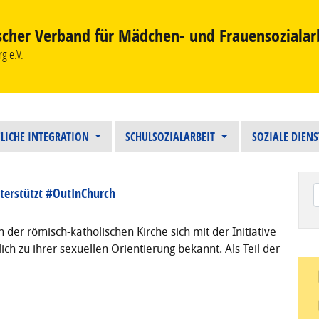
scher Verband für Mädchen- und Frauensozialar
g e.V.
LICHE INTEGRATION
SCHULSOZIALARBEIT
SOZIALE DIEN
nterstützt #OutInChurch
Wen
er römisch-katholischen Kirche sich mit der Initiative
ch zu ihrer sexuellen Orientierung bekannt. Als Teil der