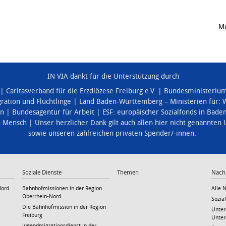
Me
IN VIA dankt für die Unterstützung durch
Caritasverband für die Erzdiözese Freiburg e.V.
Bundesministerium 
ration und Flüchtlinge
Land Baden-Württemberg – Ministerien für:
W
en
Bundesagentur für Arbeit
ESF: europäischer Sozialfonds in Bad
n Mensch
Unser herzlicher Dank gilt auch allen hier nicht genannten
sowie unseren zahlreichen privaten Spender/-innen.
Soziale Dienste
Themen
Nach
Nord
Bahnhofmissionen in der Region
Alle 
Oberrhein-Nord
Sozia
Die Bahnhofmission in der Region
Unter
Freiburg
Unter
Jugendmigrationsdienst in der