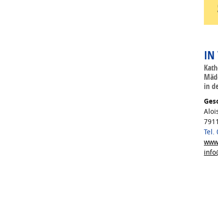
IN
Kath
Mädc
in d
Gesc
Aloi
7911
Tel.
www.
info