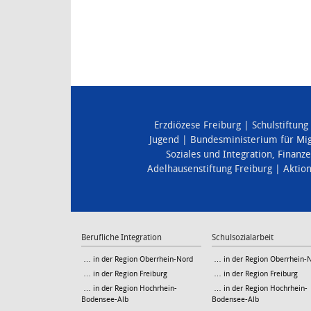
Erzdiözese Freiburg
Schulstiftung
Jugend
Bundesministerium für Mig
Soziales und Integration
,
Finanz
Adelhausenstiftung Freiburg
Aktio
Berufliche Integration
Schulsozialarbeit
… in der Region Oberrhein-Nord
… in der Region Oberrhein-
… in der Region Freiburg
… in der Region Freiburg
… in der Region Hochrhein-
… in der Region Hochrhein-
Bodensee-Alb
Bodensee-Alb