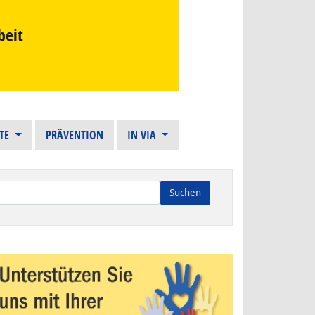
beit
STE
PRÄVENTION
IN VIA
n die Ergebnisse der automatischen Vervollständigung verfügba