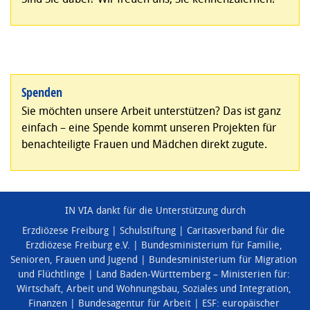
Spenden
Sie möchten unsere Arbeit unterstützen? Das ist ganz
einfach – eine Spende kommt unseren Projekten für
benachteiligte Frauen und Mädchen direkt zugute.
IN VIA dankt für die Unterstützung durch
Erzdiözese Freiburg
Schulstiftung
Caritasverband für die
Erzdiözese Freiburg e.V.
Bundesministerium für Familie,
Senioren, Frauen und Jugend
Bundesministerium für Migration
und Flüchtlinge
Land Baden-Württemberg – Ministerien für:
Wirtschaft, Arbeit und Wohnungsbau
,
Soziales und Integration
,
Finanzen
Bundesagentur für Arbeit
ESF: europäischer