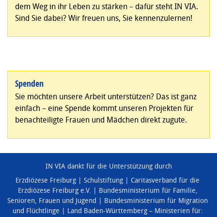
dem Weg in ihr Leben zu stärken – dafür steht IN VIA.
Sind Sie dabei? Wir freuen uns, Sie kennenzulernen!
Spenden
Sie möchten unsere Arbeit unterstützen? Das ist ganz
einfach – eine Spende kommt unseren Projekten für
benachteiligte Frauen und Mädchen direkt zugute.
IN VIA dankt für die Unterstützung durch
Erzdiözese Freiburg
Schulstiftung
Caritasverband für die
Erzdiözese Freiburg e.V.
Bundesministerium für Familie,
Senioren, Frauen und Jugend
Bundesministerium für Migration
und Flüchtlinge
Land Baden-Württemberg – Ministerien für: