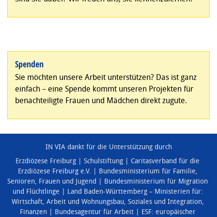
Spenden
Sie möchten unsere Arbeit unterstützen? Das ist ganz
einfach – eine Spende kommt unseren Projekten für
benachteiligte Frauen und Mädchen direkt zugute.
IN VIA dankt für die Unterstützung durch
Erzdiözese Freiburg
Schulstiftung
Caritasverband für die
Erzdiözese Freiburg e.V.
Bundesministerium für Familie,
Senioren, Frauen und Jugend
Bundesministerium für Migration
und Flüchtlinge
Land Baden-Württemberg – Ministerien für:
Wirtschaft, Arbeit und Wohnungsbau
,
Soziales und Integration
,
Finanzen
Bundesagentur für Arbeit
ESF: europäischer