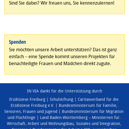
Sind Sie dabei? Wir freuen uns, Sie kennenzulernen!
Spenden
Sie möchten unsere Arbeit unterstützen? Das ist ganz
einfach – eine Spende kommt unseren Projekten für
benachteiligte Frauen und Mädchen direkt zugute.
IN VIA dankt für die Unterstützung durch
Erzdiözese Freiburg
Schulstiftung
Caritasverband für die
Erzdiözese Freiburg e.V.
Bundesministerium für Familie,
Senioren, Frauen und Jugend
Bundesministerium für Migration
und Flüchtlinge
Land Baden-Württemberg – Ministerien für:
Wirtschaft, Arbeit und Wohnungsbau
,
Soziales und Integration
,