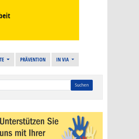
beit
STE
PRÄVENTION
IN VIA
n die Ergebnisse der automatischen Vervollständigung verfügba