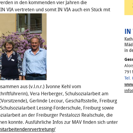
 werden in den kommenden vier Jahren die
IN VIA vertreten und somit IN VIA auch ein Stück mit
IN
Kath
Mädc
in d
Gesc
Aloi
7911
Tel.
www.
zusammen aus (v.l.n.r.) Ivonne Kehl vom
info
hriftführerin), Vera Herberger, Schulsozialarbeit am
orsitzende), Gerlinde Lecour, Geschäftsstelle, Freiburg
 Schulsozialarbeit Lessing-Förderschule, Freiburg sowie
ialarbeit an der Freiburger Pestalozzi Realschule, die
men konnte. Ausführliche Infos zur MAV finden sich unter
mitarbeitendenrvertretung/