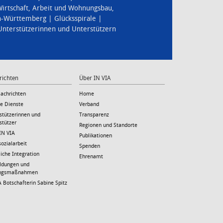
irtschaft, Arbeit und Wohnungsbau
,
en-Württemberg
Glücksspirale
 Unterstützerinnen und Unterstützern
richten
Über IN VIA
Nachrichten
Home
le Dienste
Verband
stützerinnen und
Transparenz
stützer
Regionen und Standorte
IN VIA
Publikationen
sozialarbeit
Spenden
liche Integration
Ehrenamt
ildungen und
ungsmaßnahmen
A Botschafterin Sabine Spitz