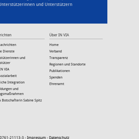
 Unterstützerinnen und Unterstützern
richten
Über IN VIA
Nachrichten
Home
le Dienste
Verband
stützerinnen und
Transparenz
stützer
Regionen und Standorte
IN VIA
Publikationen
sozialarbeit
Spenden
liche Integration
Ehrenamt
ildungen und
ungsmaßnahmen
A Botschafterin Sabine Spitz
. 0761-21113-3 -
Impressum
-
Datenschutz