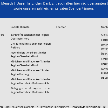
n Mensch
Unser herzlicher Dank gilt auch allen hier nicht genannten
sowie unseren zahlreichen privaten Spender/-innen.
Soziale Dienste
Themen
Nach
Nord
Bahnhofmissionen in der Region
Alle 
Oberrhein-Nord
Sozia
Die Bahnhofmission in der Region
Unter
Freiburg
Unter
Jugendmigrationsdienst in der
Über 
Region Oberrhein-Nord
Schul
Mädchen- und Frauentreffs in der
Beruf
Region Oberrhein-Nord
Fortb
Mädchen- und Frauentreff in der
Bild
Region Freiburg
IN VI
Mädchen- und Frauentreffs in der
Region Hochrhein-Bodensee-Alb
Pädagogischer Mittagstisch in der
Region Hochrhein-Bodensee-Alb
- und Frauensozialarbeit i. d. Erzdiözese Freiburg e.V. -
info@invia-freiburg.de
- Tel