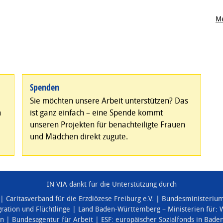
Me
Spenden
Sie möchten unsere Arbeit unterstützen? Das
n
ist ganz einfach – eine Spende kommt
unseren Projekten für benachteiligte Frauen
und Mädchen direkt zugute.
IN VIA dankt für die Unterstützung durch
Caritasverband für die Erzdiözese Freiburg e.V.
Bundesministerium 
ration und Flüchtlinge
Land Baden-Württemberg – Ministerien für:
W
en
Bundesagentur für Arbeit
ESF: europäischer Sozialfonds in Bad