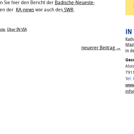
n Sie hier den Bericht der
Badische-Neueste-
hten der
KA-news
wie auch des
SWR
.
IN
ste
,
Über IN VIA
Kath
Mädc
neuerer Beitrag →
in d
Gesc
Aloi
7911
Tel.
www.
info