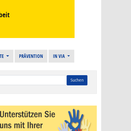
beit
STE
PRÄVENTION
IN VIA
n die Ergebnisse der automatischen Vervollständigung verfügba