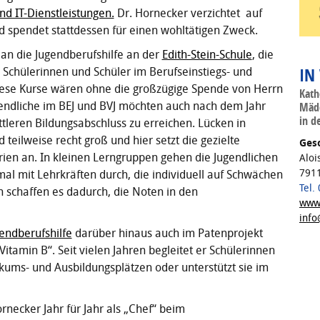
d IT-Dienstleistungen.
Dr. Hornecker verzichtet auf
spendet stattdessen für einen wohltätigen Zweck.
 an die Jugendberufshilfe an der
Edith-Stein-Schule
, die
IN
 Schülerinnen und Schüler im Berufseinstiegs- und
Diese Kurse wären ohne die großzügige Spende von Herrn
Kath
ugendliche im BEJ und BVJ möchten auch nach dem Jahr
Mädc
in d
tleren Bildungsabschluss zu erreichen. Lücken in
teilweise recht groß und hier setzt die gezielte
Gesc
rien an. In kleinen Lerngruppen gehen die Jugendlichen
Aloi
7911
al mit Lehrkräften durch, die individuell auf Schwächen
Tel.
n schaffen es dadurch, die Noten in den
www.
info
endberufshilfe
darüber hinaus auch im Patenprojekt
itamin B“. Seit vielen Jahren begleitet er Schülerinnen
kums- und Ausbildungsplätzen oder unterstützt sie im
Hornecker Jahr für Jahr als „Chef“ beim