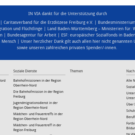
IN VIA dankt für die Unterstützung durch
Caritasverband für die Erzdiözese Freiburg e.V.
Bundesministerium 
ration und Flüchtlinge
Land Baden-Württemberg – Ministerien für:
W
en
Bundesagentur für Arbeit
ESF: europäischer Sozialfonds in Bad
n Mensch
Unser herzlicher Dank gilt auch allen hier nicht genannten
sowie unseren zahlreichen privaten Spender/-innen.
Soziale Dienste
Themen
Nach
Nord
Bahnhofmissionen in der Region
Alle 
Oberrhein-Nord
Sozia
Die Bahnhofmission in der Region
Unter
Freiburg
Unter
Jugendmigrationsdienst in der
Über 
Region Oberrhein-Nord
Schul
Mädchen- und Frauentreffs in der
Beruf
Region Oberrhein-Nord
Fortb
Mädchen- und Frauentreff in der
Bild
Region Freiburg
IN VI