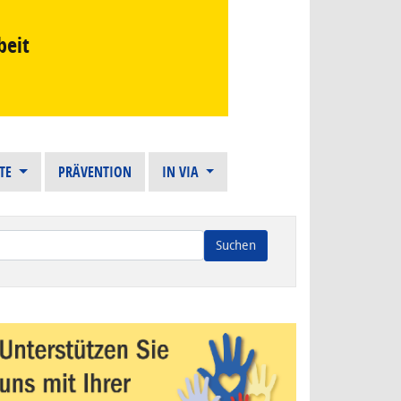
beit
STE
PRÄVENTION
IN VIA
n die Ergebnisse der automatischen Vervollständigung verfügba