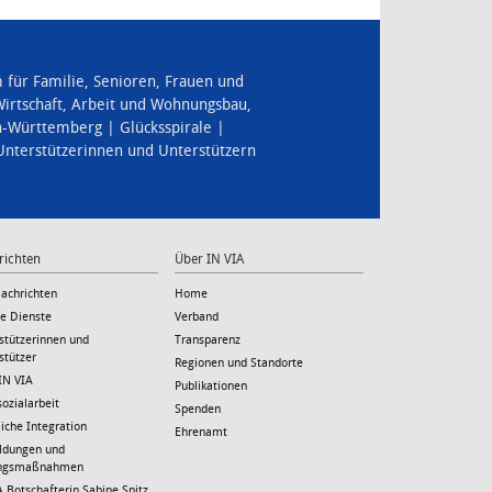
für Familie, Senioren, Frauen und
irtschaft, Arbeit und Wohnungsbau
,
en-Württemberg
Glücksspirale
 Unterstützerinnen und Unterstützern
richten
Über IN VIA
Nachrichten
Home
le Dienste
Verband
stützerinnen und
Transparenz
stützer
Regionen und Standorte
IN VIA
Publikationen
sozialarbeit
Spenden
liche Integration
Ehrenamt
ildungen und
ungsmaßnahmen
A Botschafterin Sabine Spitz