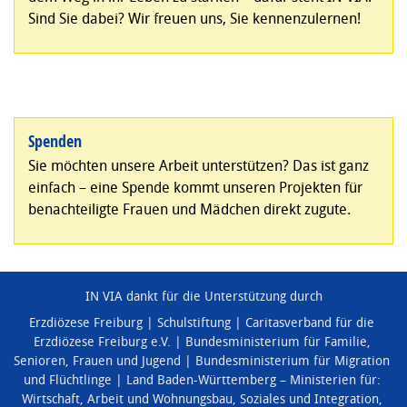
Sind Sie dabei? Wir freuen uns, Sie kennenzulernen!
Spenden
Sie möchten unsere Arbeit unterstützen? Das ist ganz
einfach – eine Spende kommt unseren Projekten für
benachteiligte Frauen und Mädchen direkt zugute.
IN VIA dankt für die Unterstützung durch
Erzdiözese Freiburg
Schulstiftung
Caritasverband für die
Erzdiözese Freiburg e.V.
Bundesministerium für Familie,
Senioren, Frauen und Jugend
Bundesministerium für Migration
und Flüchtlinge
Land Baden-Württemberg – Ministerien für:
Wirtschaft, Arbeit und Wohnungsbau
,
Soziales und Integration
,